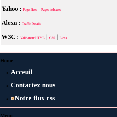
Yahoo
:
|
Pages liees
Pages indexees
Alexa
:
Traffic Details
W3C
:
|
|
Validateur HTML
CSS
Liens
Home
Acceuil
Contactez nous
Notre flux rss
Menu