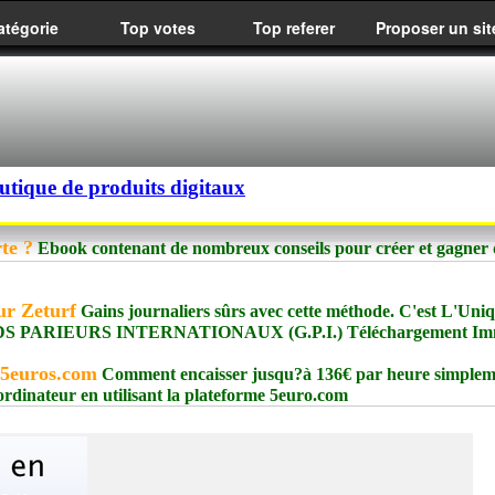
atégorie
Top votes
Top referer
Proposer un sit
utique de produits digitaux
te ?
Ebook contenant de nombreux conseils pour créer et gagner 
ur Zeturf
Gains journaliers sûrs avec cette méthode. C'est L'Uni
NDS PARIEURS INTERNATIONAUX (G.P.I.) Téléchargement Imm
 5euros.com
Comment encaisser jusqu?à 136€ par heure simplem
 ordinateur en utilisant la plateforme 5euro.com