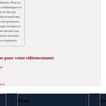
étente. Pour les
s authentiques et
se révèle une
ofessionnalisme,
e des praticiens
sage érotique et
ite devient une
aisir sensoriel,
us exigeantes.
ces pour votre référencement:
le
s
iens
Menu
Ho