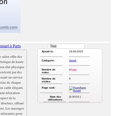
nsuel à Paris
Stat
Ajouté le:
18-09-2025
e salon offre des
Catégorie:
Santé
érotique de haute
 bien-être physique
Nombre de
Voter
0
 exécuté par des
votes:
issant un service
Nombre de
0
soins de chaque
visites:
un cadre élégant,
Page rank:
 une relaxation
Note des
[0.00/10 ]
espect de la
utilisateurs:
 absolues, offrant
nte. Les massages
t relaxantes pour