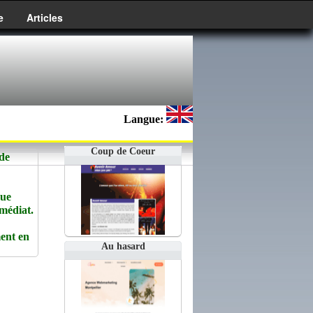
e
Articles
Langue:
Coup de Coeur
de
que
édiat.
ent en
Au hasard