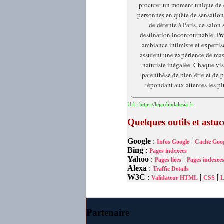
procurer un moment unique de d
personnes en quête de sensation
de détente à Paris, ce salon 
destination incontournable. Pr
ambiance intimiste et expertis
assurent une expérience de mas
naturiste inégalée. Chaque vis
parenthèse de bien-être et de pl
répondant aux attentes les pl
Url : https://lejardindalesia.fr
Quelques outils et astu
Google
:
|
Infos Google
Cache Goog
Bing
:
Pages indexees
Yahoo
:
|
Pages liees
Pages indexee
Alexa
:
Traffic Details
W3C
:
|
|
Validateur HTML
CSS
L
Partenaire