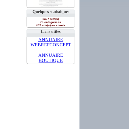
Quelques statistiques
1427 site(s)
73 catégoriess
489 site(s) en attente
Liens utiles
ANNUAIRE
WEBREFCONCEPT
ANNUAIRE
BOUTIQUE