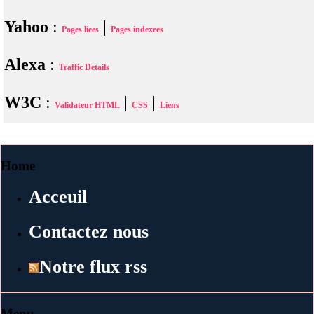
Yahoo
:
|
Pages liees
Pages indexees
Alexa
:
Traffic Details
W3C
:
|
|
Validateur HTML
CSS
Liens
Home
Acceuil
Contactez nous
Notre flux rss
Menu