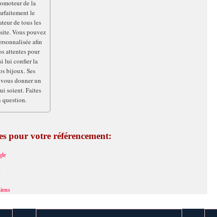
romoteur de la
arfaitement le
ateur de tous les
 site. Vous pouvez
rsonnalisée afin
s attentes pour
 lui confier la
os bijoux. Ses
 vous donner un
ui soient. Faites
n question.
ces pour votre référencement:
le
s
iens