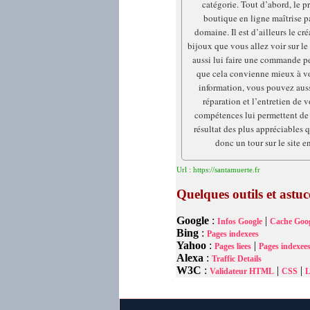
catégorie. Tout d’abord, le p
boutique en ligne maîtrise p
domaine. Il est d’ailleurs le cré
bijoux que vous allez voir sur le
aussi lui faire une commande pe
que cela convienne mieux à vo
information, vous pouvez aussi
réparation et l’entretien de v
compétences lui permettent de
résultat des plus appréciables q
donc un tour sur le site e
Url : https://santamuerte.fr
Quelques outils et astu
Google
:
|
Infos Google
Cache Goog
Bing
:
Pages indexees
Yahoo
:
|
Pages liees
Pages indexee
Alexa
:
Traffic Details
W3C
:
|
|
Validateur HTML
CSS
L