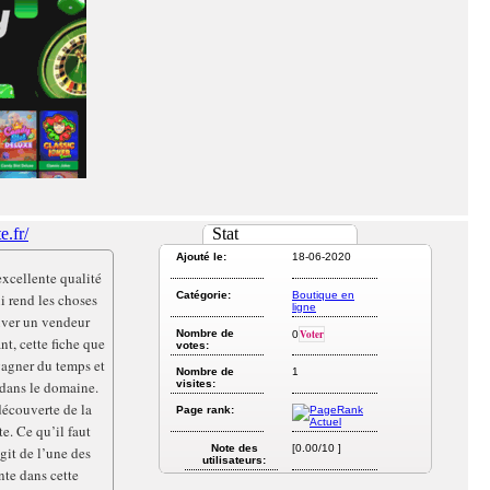
e.fr/
Stat
Ajouté le:
18-06-2020
xcellente qualité
Catégorie:
Boutique en
i rend les choses
ligne
rouver un vendeur
Nombre de
Voter
0
nt, cette fiche que
votes:
agner du temps et
Nombre de
1
s dans le domaine.
visites:
 découverte de la
Page rank:
e. Ce qu’il faut
Note des
[0.00/10 ]
agit de l’une des
utilisateurs:
nte dans cette