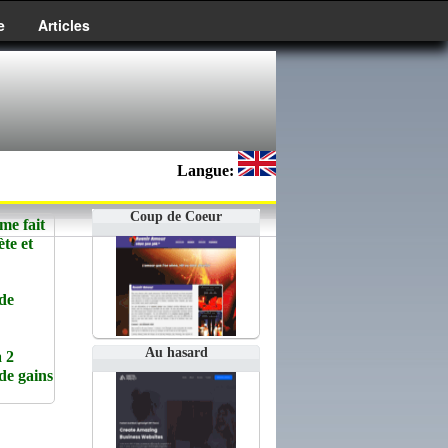
e
Articles
Langue:
Coup de Coeur
e fait
te et
de
Au hasard
 2
de gains