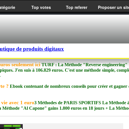
atégorie
Top votes
Top referer
Proposer un sit
utique de produits digitaux
ros seulement ici
TURF : La Méthode "Reverse engineering" m
ques. J'en suis à 106.829 euros. C'est une méthode simple, complè
.
te ?
Ebook contenant de nombreux conseils pour créer et gagner 
 vie avec 1 euro
3 Méthodes de PARIS SPORTIFS La Méthode à
 La Méthode "Al Capone" gains 1.800 euros en 18 jours + La Métho