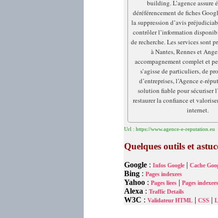
building. L’agence assure 
déréférencement de fiches Goog
la suppression d’avis préjudiciab
contrôler l’information disponib
de recherche. Les services sont p
à Nantes, Rennes et Ange
accompagnement complet et per
s’agisse de particuliers, de pr
d’entreprises, l’Agence e-répu
solution fiable pour sécuriser l
restaurer la confiance et valorise
internet.
Url : https://www.agence-e-reputation.eu
Quelques outils et astu
Google
:
|
Infos Google
Cache Goog
Bing
:
Pages indexees
Yahoo
:
|
Pages liees
Pages indexee
Alexa
:
Traffic Details
W3C
:
|
|
Validateur HTML
CSS
L