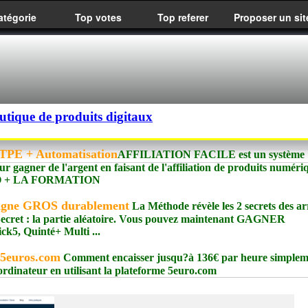
atégorie
Top votes
Top referer
Proposer un sit
utique de produits digitaux
PE + Automatisation
AFFILIATION FACILE est un système
ur gagner de l'argent en faisant de l'affiliation de produits numéri
meIO + LA FORMATION
agne GROS durablement
La Méthode révèle les 2 secrets des ar
e Secret : la partie aléatoire. Vous pouvez maintenant GAGNER
, Quinté+ Multi ...
 5euros.com
Comment encaisser jusqu?à 136€ par heure simplem
 ordinateur en utilisant la plateforme 5euro.com