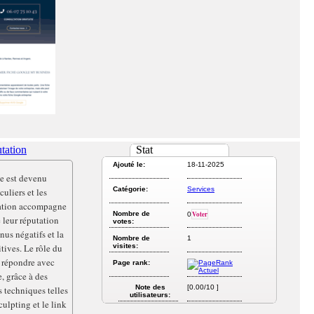
tation
Stat
Ajouté le:
18-11-2025
e est devenu
Catégorie:
Services
uliers et les
tation accompagne
Nombre de
Voter
0
e leur réputation
votes:
nus négatifs et la
Nombre de
1
tives. Le rôle du
visites:
e répondre avec
Page rank:
, grâce à des
Note des
[0.00/10 ]
s techniques telles
utilisateurs:
ulpting et le link