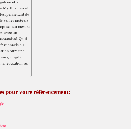
également le
le My Business et
les, permettant de
le sur les moteurs
roposés sur mesure
rs, avec un
sonnalisé. Qu’il
ofessionnels ou
tation offre une
’image digitale,
r la réputation sur
ces pour votre référencement:
le
s
iens